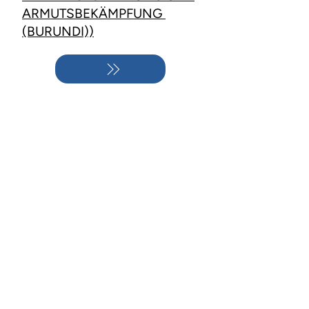
ARMUTSBEKÄMPFUNG
(BURUNDI))
ALLGEMEINER KONTAKT >
RAPRED-Girubuntu e.V.
Schusterstraße 9
79098 Freiburg
Deutschland
Telefon:
+49 (0) 761 15511517
E-Mail:
info@rapred-girubuntu.org