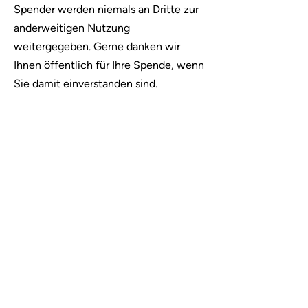
Spender werden niemals an Dritte zur
anderweitigen Nutzung
weitergegeben. Gerne danken wir
Ihnen öffentlich für Ihre Spende, wenn
Sie damit einverstanden sind.
ALLGEMEINER KONTAKT >
RAPRED-Girubuntu e.V.
Schusterstraße 9
79098 Freiburg
Deutschland
Telefon:
+49 (0) 761 15511517
E-Mail:
info@rapred-girubuntu.org