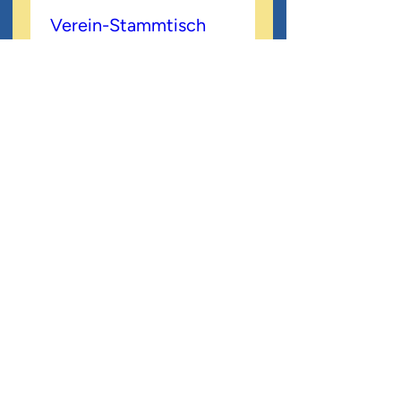
Verein-Stammtisch
Fr., 10. Jan.
Mehr Infos
ERFAHRE MEHR.
ALLGEMEINER KONTAKT >
RAPRED-Girubuntu e.V.
Schusterstraße 9
79098 Freiburg
Deutschland