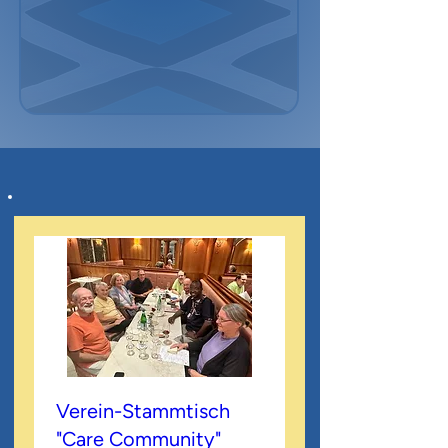
Verein-Stammtisch
"Care Community"