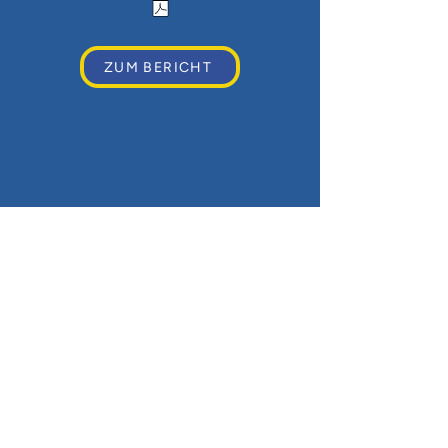
ZUM BERICHT
ALLGEMEINER KONTAKT >
RAPRED-Girubuntu e.V.
Schusterstraße 9
79098 Freiburg
Deutschland
Telefon:
+49 (0) 761 15511517