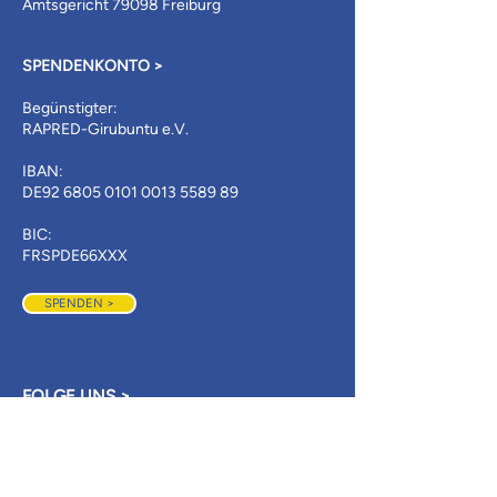
Amtsgericht 79098 Freiburg
SPENDENKONTO >
Begünstigter:
RAPRED-Girubuntu e.V.
IBAN:
DE92
6805 0101 0013 5589
89​​
BIC:
FRSPDE66XXX​
SPENDEN >
FOLGE UNS >
LINKEDIN